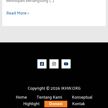
kehidupan berlangsung […]
Hutan,
Read More »
Sekolah
yang
Tak
Pernah
Tutup
Copyright © 2026 IKHW.ORG
Home
Tentang Kami
Konseptual
Highlight
Donasi
Kontak