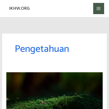
Lewati
IKHW.ORG
ke
konten
Pengetahuan