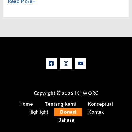
Dari
Read More »
Aceh
untuk
Masa
Depan
Konservasi
Asia
Tenggara
Copyright © 2026 IKHW.ORG
Home
Tentang Kami
Konseptual
Highlight
Donasi
Kontak
Bahasa