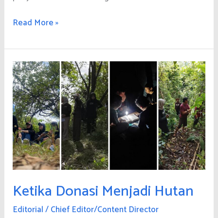
Menyelamatkan
Read More »
Hutan
dari
Akar
Masalahnya
Ketika Donasi Menjadi Hutan
Editorial
/
Chief Editor/Content Director