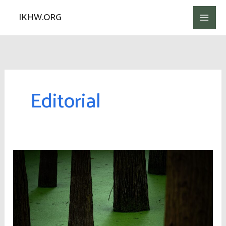
Lewati
IKHW.ORG
ke
konten
Editorial