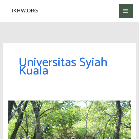
Lewati
IKHW.ORG
ke
konten
Universitas Syiah
Kuala