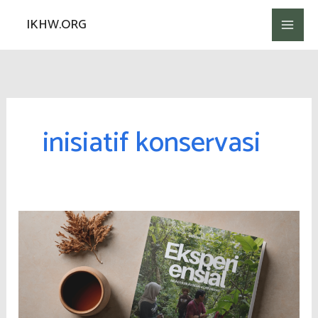
Lewati
IKHW.ORG
ke
konten
inisiatif konservasi