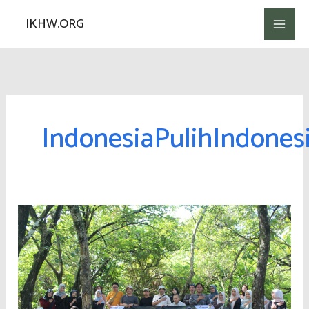
Lewati
IKHW.ORG
ke
konten
IndonesiaPulihIndonesi