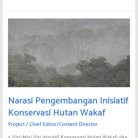
Pintu
Tahura
Narasi Pengembangan Inisiatif
Konservasi Hutan Wakaf
Project
/
Chief Editor/Content Director
1. Visi–Misi Visi inisiatif Konservasi Hutan Wakaf—jika