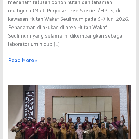
menanam ratusan pohon hutan dan tanaman
multiguna (Multi Purpose Tree Species/MPTS) di
kawasan Hutan Wakaf Seulimum pada 6–7 Juni 2026.
Penanaman dilakukan di area Hutan Wakaf
Seulimum yang selama ini dikembangkan sebagai
laboratorium hidup […]
Warga
Read More »
Mukim
Lamteuba
Tanam
Ratusan
Pohon
di
Hutan
Wakaf
Seulimum