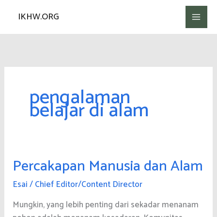
Lewati
IKHW.ORG
ke
konten
pengalaman
belajar di alam
Percakapan Manusia dan Alam
Esai
/
Chief Editor/Content Director
Mungkin, yang lebih penting dari sekadar menanam