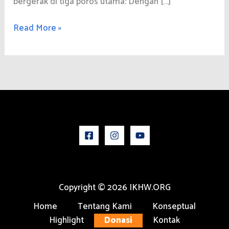
bergerak di tiga poros utama: Dengan […]
Narasi
Read More »
Pengembangan
Inisiatif
Konservasi
Hutan
Wakaf
Copyright © 2026 IKHW.ORG
Home
Tentang Kami
Konseptual
Highlight
Donasi
Kontak