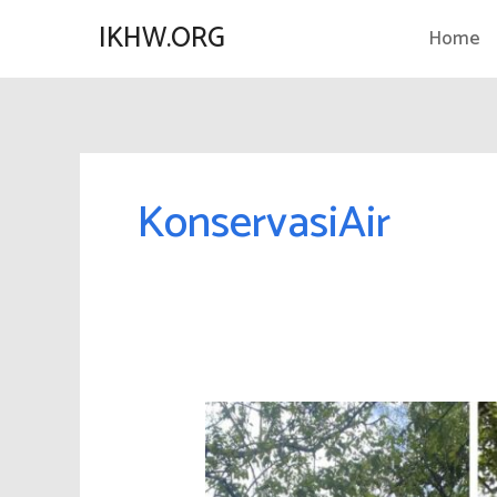
Lewati
IKHW.ORG
Home
ke
konten
KonservasiAir