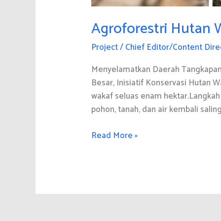
Agroforestri Hutan 
Project
/
Chief Editor/Content Dire
Menyelamatkan Daerah Tangkapan A
Besar, Inisiatif Konservasi Hutan
wakaf seluas enam hektar.Langkah
pohon, tanah, dan air kembali sali
Agroforestri
Read More »
Hutan
Wakaf