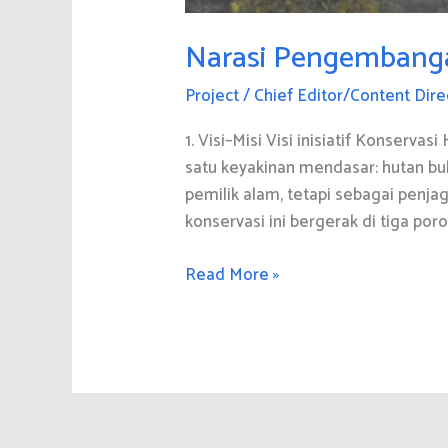
Narasi Pengembangan
Project
/
Chief Editor/Content Dire
1. Visi–Misi Visi inisiatif Konserv
satu keyakinan mendasar: hutan b
pemilik alam, tetapi sebagai penjag
konservasi ini bergerak di tiga po
Narasi
Read More »
Pengembangan
Inisiatif
Konservasi
Hutan
Wakaf