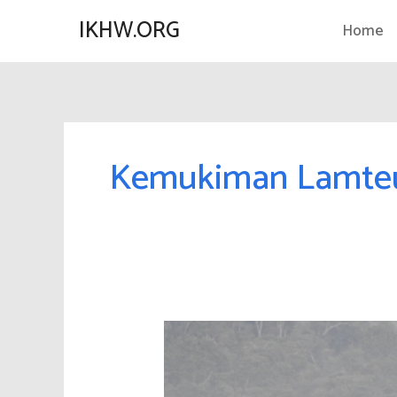
Lewati
IKHW.ORG
Home
ke
konten
Kemukiman Lamte