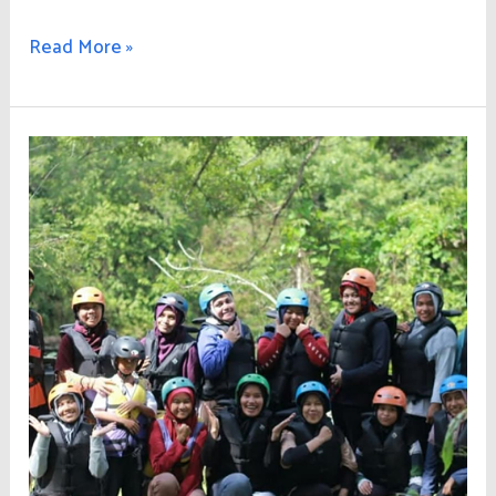
Agroforestri
Read More »
Hutan
Wakaf