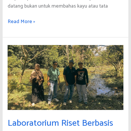
datang bukan untuk membahas kayu atau tata
Pengembangan
Read More »
Konsep
Wakaf
Lingkungan
dalam
Skema
Hutan
Wakaf
Laboratorium Riset Berbasis