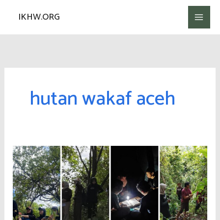
Lewati
IKHW.ORG
ke
konten
hutan wakaf aceh