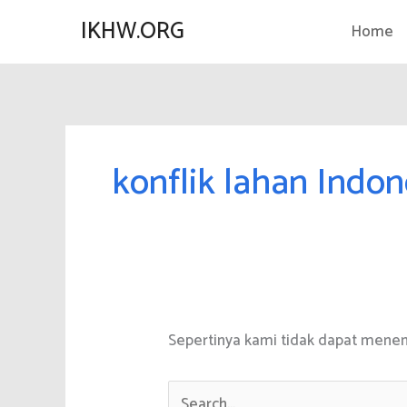
Lewati
IKHW.ORG
Home
ke
konten
konflik lahan Indon
Sepertinya kami tidak dapat mene
Cari