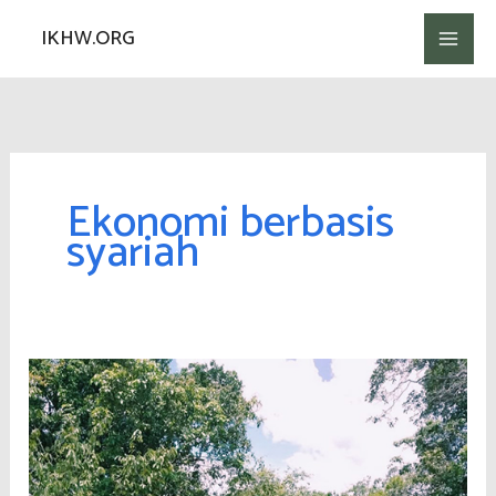
Lewati
IKHW.ORG
ke
konten
Ekonomi berbasis
syariah