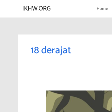
Lewati
IKHW.ORG
Home
ke
konten
18 derajat