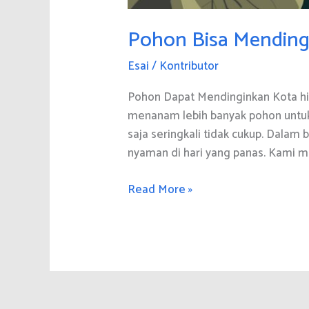
Pohon Bisa Mending
Esai
/
Kontributor
Pohon Dapat Mendinginkan Kota hin
menanam lebih banyak pohon untu
saja seringkali tidak cukup. Dalam
nyaman di hari yang panas. Kami 
Pohon
Read More »
Bisa
Mendinginkan
Kota
hingga
18°C